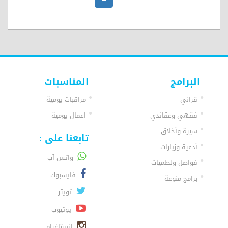
البرامج
المناسبات
قراني
مراقبات يومية
فقهي وعقائدي
اعمال يومية
سيرة وأخلاق
تابعنا على :
أدعية وزيارات
واتس آب
فواصل ولطميات
فايسبوك
برامج منوعة
تويتر
يوتيوب
انستاغرام