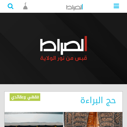
حج البراءة
فقهي وعقائدي