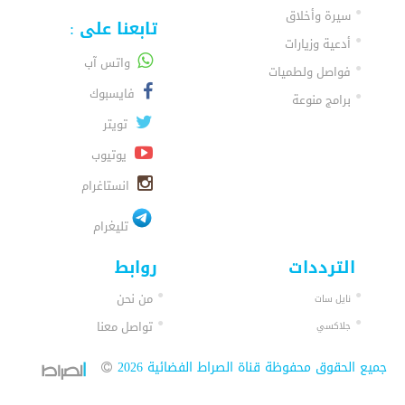
سيرة وأخلاق
تابعنا على :
أدعية وزيارات
واتس آب
فواصل ولطميات
فايسبوك
برامج منوعة
تويتر
يوتيوب
انستاغرام
تليغرام
الترددات
روابط
من نحن
نايل سات
تواصل معنا
جلاكسي
جميع الحقوق محفوظة قناة الصراط الفضائية 2026