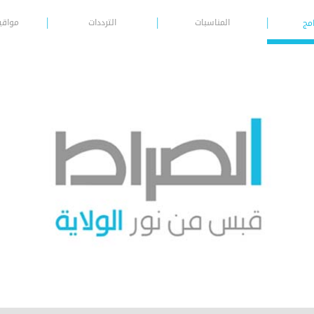
المناسبات
الترددات
مواقي
امج