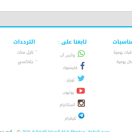
ناسبات
تابعنا على :
الترددات
نايل سات
قبات يومية
واتس آب
جلاكسي
ال يومية
فايسبوك
تويتر
يوتيوب
انستاغرام
تليغرام
جميع الحقوق محفوظة قناة الصراط الفضائية 2026