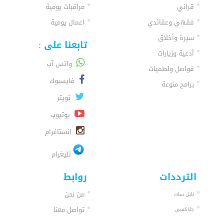
قراني
مراقبات يومية
فقهي وعقائدي
اعمال يومية
سيرة وأخلاق
تابعنا على :
أدعية وزيارات
واتس آب
فواصل ولطميات
فايسبوك
برامج منوعة
تويتر
يوتيوب
انستاغرام
تليغرام
الترددات
روابط
من نحن
نايل سات
تواصل معنا
جلاكسي