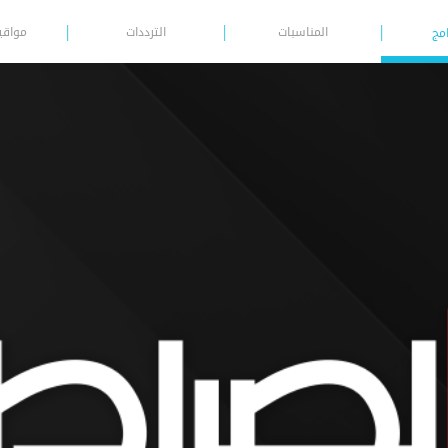
المناسبات
الترددات
مواقي
امج