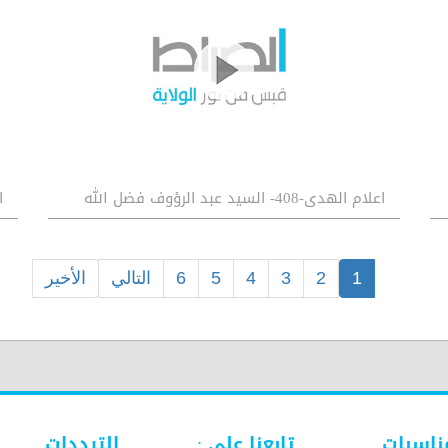
اعلام الهدى-408- السيد عبد الرؤوف فضل الله
اع
1
2
3
4
5
6
التالي
الأخير
ناسبات
تابعنا على :
الترددات