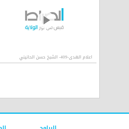
اعلام الهدى-409- الشبخ حسن الحانيني
البرامج
الم