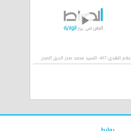
لام الهدى-407- السيد محمد صدر الدين الصدر
روابط