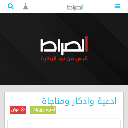
ادعية واذكار ومناجاة
أدعية وزيارات
عرض