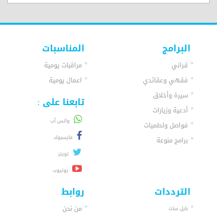
البرامج
المناسبات
قراني
مراقبات يومية
فقهي وعقائدي
اعمال يومية
سيرة وأخلاق
تابعنا على :
أدعية وزيارات
واتس آب
فواصل ولطميات
فايسبوك
برامج منوعة
تويتر
يوتيوب
الترددات
روابط
من نحن
نايل سات